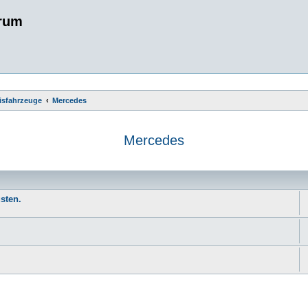
rum
sisfahrzeuge
Mercedes
Mercedes
e
sten.