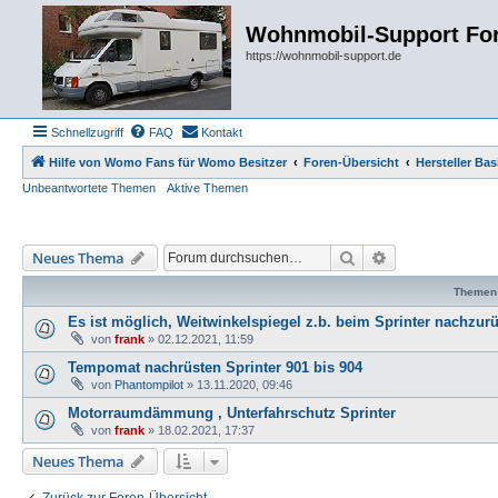
Wohnmobil-Support Fo
https://wohnmobil-support.de
Schnellzugriff
FAQ
Kontakt
Hilfe von Womo Fans für Womo Besitzer
Foren-Übersicht
Hersteller Ba
Unbeantwortete Themen
Aktive Themen
Suche
Erweiterte Such
Neues Thema
Themen
Es ist möglich, Weitwinkelspiegel z.b. beim Sprinter nachzurü
von
frank
»
02.12.2021, 11:59
Tempomat nachrüsten Sprinter 901 bis 904
von
Phantompilot
»
13.11.2020, 09:46
Motorraumdämmung , Unterfahrschutz Sprinter
von
frank
»
18.02.2021, 17:37
Neues Thema