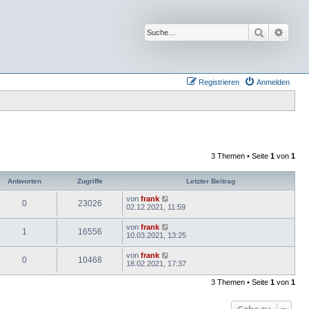
Suche
Erwei
Registrieren
Anmelden
3 Themen • Seite
1
von
1
Antworten
Zugriffe
Letzter Beitrag
von
frank
0
23026
02.12.2021, 11:59
von
frank
1
16556
10.03.2021, 13:25
von
frank
0
10468
18.02.2021, 17:37
3 Themen • Seite
1
von
1