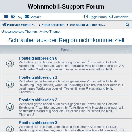
Wohnmobil-Support Forum
FAQ
Kontakt
Registrieren
Anmelden
S
Hilfe von Womo Fans für Womo Besitzer
Foren-Übersicht
Schrauber aus der Region nicht kommerziell
Unbeantwortete Themen
Aktive Themen
u
Schrauber aus der Region nicht kommerziell
c
h
Forum
e
Postleitzahlbereich 0
Wir helfen gerne haben auch nichts gegen eine Pizza und ne Cola als
Belohnung. Fragt hier an, wenn Ihr Tatkräftige Hilfe braucht oder euch z.B.
bestimmtes Werkzeug oder ein Tester für eine Freischaltung fehlt.
Postleitzahlbereich 1
Wir helfen gerne haben auch nichts gegen eine Pizza und ne Cola als
Belohnung Fragt hier an, wenn Ihr Tatkräftige Hilfe braucht oder euch z.B.
bestimmtes Werkzeug oder ein Tester für eine Freischaltung fehlt.
Themen:
2
Postleitzahlbereich 2
Wir helfen gerne haben auch nichts gegen eine Pizza und ne Cola als
Belohnung. Fragt hier an, wenn Ihr Tatkräftige Hilfe braucht oder euch z.B.
bestimmtes Werkzeug oder ein Tester für eine Freischaltung fehlt.
Themen:
2
Postleitzahlbereich 3
Wir helfen gerne haben auch nichts gegen eine Pizza und ne Cola als
Belohnung. Fragt hier an, wenn Ihr Tatkräftige Hilfe braucht oder euch z.B.