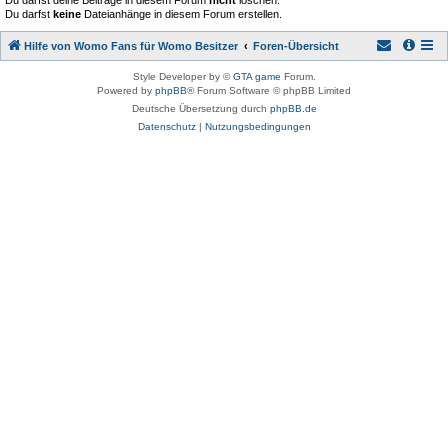
Du darfst deine Beiträge in diesem Forum
nicht
löschen.
Du darfst
keine
Dateianhänge in diesem Forum erstellen.
Hilfe von Womo Fans für Womo Besitzer
Foren-Übersicht
Style Developer by ©
GTA game
Forum.
Powered by
phpBB
® Forum Software © phpBB Limited
Deutsche Übersetzung durch
phpBB.de
Datenschutz
|
Nutzungsbedingungen