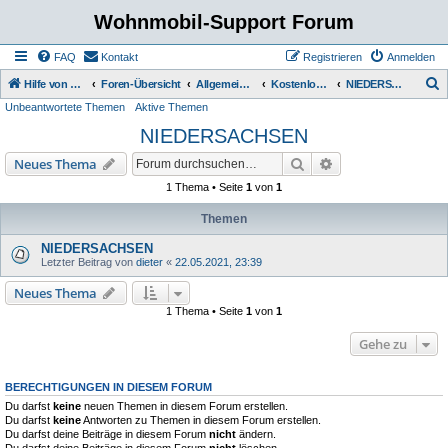
Wohnmobil-Support Forum
FAQ
Kontakt
Registrieren
Anmelden
S
Hilfe von Womo Fans für Womo Besitzer
Foren-Übersicht
Allgemeine Rubriken
Kostenlose Stellplätze
NIEDERSACHSEN
Unbeantwortete Themen
Aktive Themen
u
NIEDERSACHSEN
c
h
Suche
Erweiterte Suche
Neues Thema
e
1 Thema • Seite
1
von
1
Themen
NIEDERSACHSEN
Letzter Beitrag von
dieter
«
22.05.2021, 23:39
Neues Thema
1 Thema • Seite
1
von
1
Gehe zu
BERECHTIGUNGEN IN DIESEM FORUM
Du darfst
keine
neuen Themen in diesem Forum erstellen.
Du darfst
keine
Antworten zu Themen in diesem Forum erstellen.
Du darfst deine Beiträge in diesem Forum
nicht
ändern.